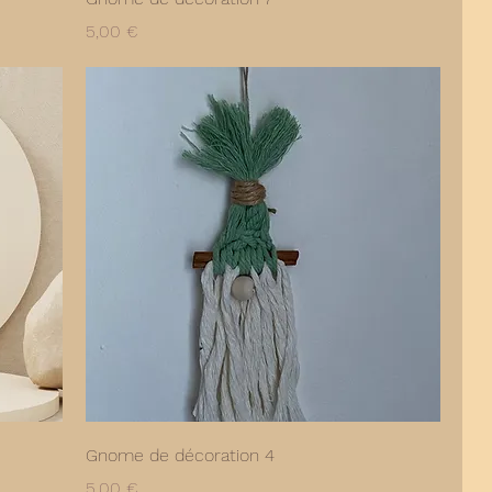
Prix
5,00 €
Gnome de décoration 4
Prix
5,00 €