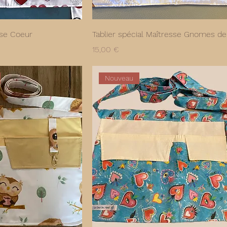
sse Coeur
Tablier spécial Maîtresse Gnomes de
Prix
15,00 €
Nouveau