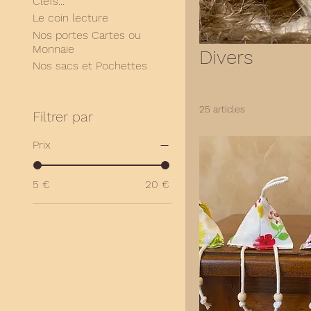
Clefs...
Le coin lecture
Nos portes Cartes ou
Monnaie
Divers
Nos sacs et Pochettes
25 articles
Filtrer par
Prix
5 €
20 €