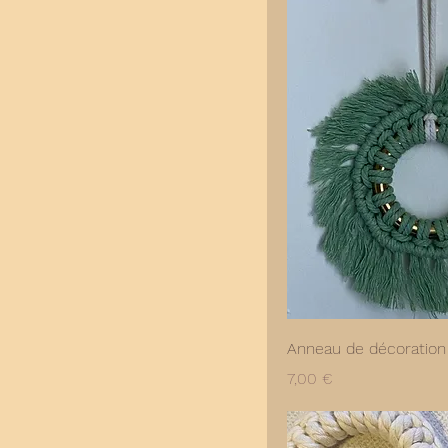
Anneau de décoration
Prix
7,00 €