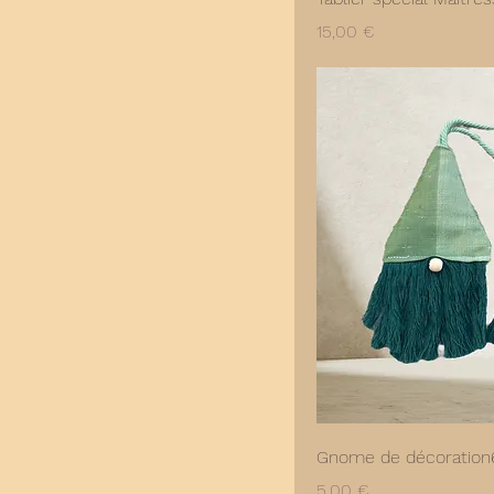
Prix
15,00 €
Gnome de décoration
Prix
5,00 €