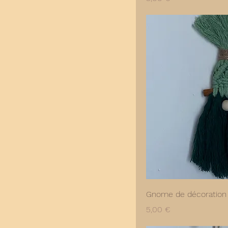
Gnome de décoration
Prix
5,00 €