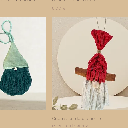
Prix
8,00 €
6
Gnome de décoration 5
Rupture de stock