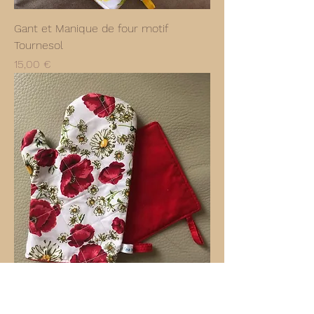
Gant et Manique de four motif
Tournesol
Prix
15,00 €
Gant et Manique de four motif
Coquelicot