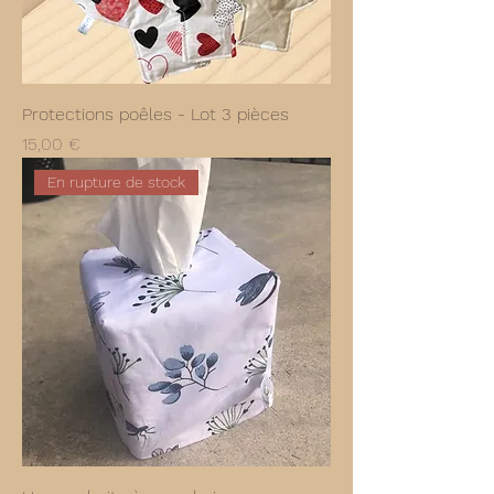
Protections poêles - Lot 3 pièces
Prix
15,00 €
En rupture de stock