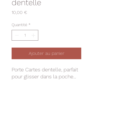
dentelle
Prix
10,00 €
Quantité
*
Ajouter au panier
Porte Cartes dentelle, parfait
pour glisser dans la poche...
DÉTAILS D'ARTICLE
Porte Cartes
INFO DE LIVRAISON
Dimensions : 10 cm x 7 cm env
Colissimo