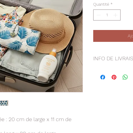
Quantité
*
Aj
INFO DE LIVRAI
Colissimo
e : 20 cm de large x 11 cm de