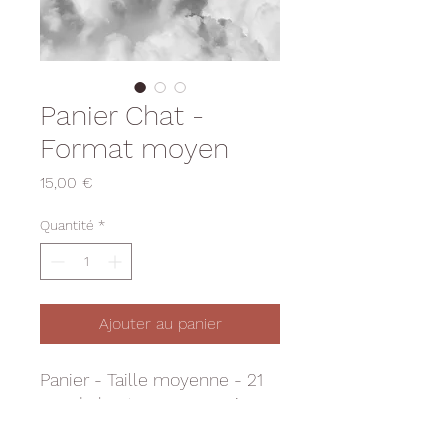
Panier Chat -
Format moyen
Prix
15,00 €
Quantité
*
Ajouter au panier
Panier - Taille moyenne - 21
cm de haut anse comprise -
17 cm de large