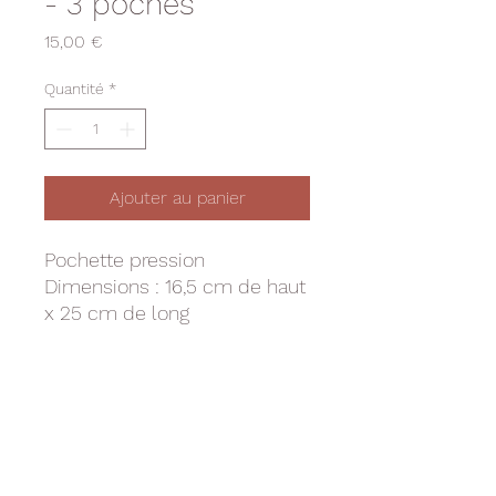
- 3 poches
Prix
15,00 €
Quantité
*
Ajouter au panier
Pochette pression
Dimensions : 16,5 cm de haut
x 25 cm de long
2 grandes poches intérieures,
1 petite poche
INFO DE LIVRAISON