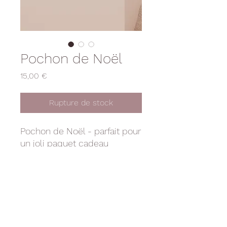
Pochon de Noël
Prix
15,00 €
Rupture de stock
Pochon de Noël - parfait pour
un joli paquet cadeau
DÉTAILS D'ARTICLE
Pochon de Noël
INFO DE LIVRAISON
Dimension : 17 cm de haut x 15 cm
de large env